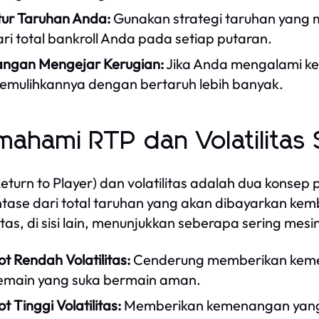
tur Taruhan Anda:
Gunakan strategi taruhan yang ma
ri total bankroll Anda pada setiap putaran.
angan Mengejar Kerugian:
Jika Anda mengalami ke
emulihkannya dengan bertaruh lebih banyak.
ahami RTP dan Volatilitas 
eturn to Player) dan volatilitas adalah dua konse
tase dari total taruhan yang akan dibayarkan ke
litas, di sisi lain, menunjukkan seberapa sering m
ot Rendah Volatilitas:
Cenderung memberikan kemena
emain yang suka bermain aman.
ot Tinggi Volatilitas:
Memberikan kemenangan yang le