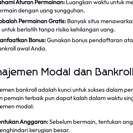
ahami Aturan Permainan:
Luangkan waktu untuk m
ermain dengan uang sungguhan.
obalah Permainan Gratis:
Banyak situs menawarkan
i untuk berlatih tanpa risiko kehilangan uang.
anfaatkan Bonus:
Gunakan bonus pendaftaran atau
ankroll awal Anda.
ajemen Modal dan Bankrol
men bankroll adalah kunci untuk sukses dalam pe
 pemain terbaik pun dapat kalah dalam waktu singk
emen modal:
entukan Anggaran:
Sebelum bermain, tentukan angg
enghindari kerugian besar.