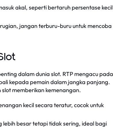
suk akal, seperti bertaruh persentase kecil
rugian, jangan terburu-buru untuk mencoba
Slot
p penting dalam dunia slot. RTP mengacu pada
mbali kepada pemain dalam jangka panjang.
esin slot memberikan kemenangan.
ngan kecil secara teratur, cocok untuk
bih besar tetapi tidak sering, ideal bagi