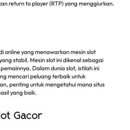
an return to player (RTP) yang menggiurkan.
judi online yang menawarkan mesin slot
g stabil. Mesin slot ini dikenal sebagai
ainnya. Dalam dunia slot, istilah ini
ng mencari peluang terbaik untuk
n, penting untuk mengetahui mana situs
sil yang baik.
lot Gacor