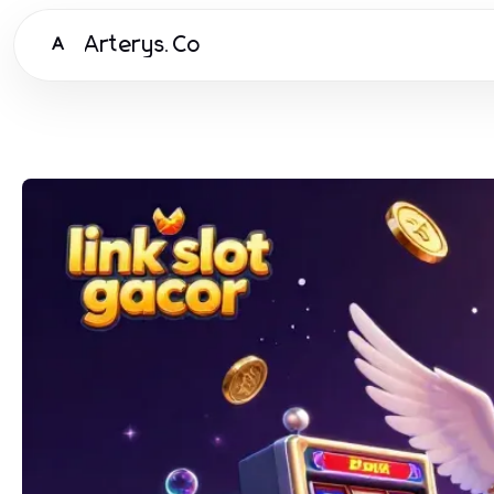
Arterys.Co
A