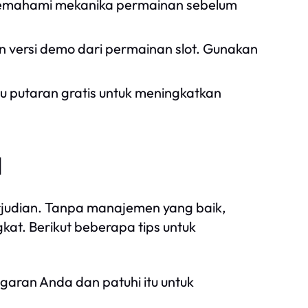
emahami mekanika permainan sebelum
 versi demo dari permainan slot. Gunakan
 putaran gratis untuk meningkatkan
l
rjudian. Tanpa manajemen yang baik,
at. Berikut beberapa tips untuk
aran Anda dan patuhi itu untuk