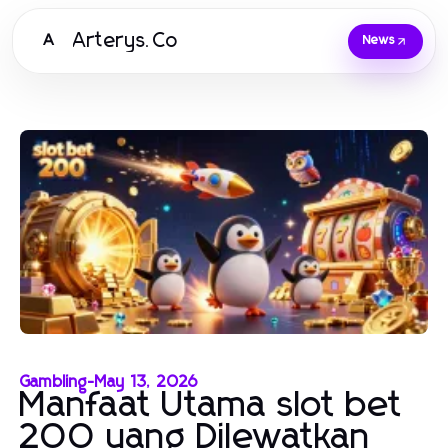
Arterys.Co
A
News
Gambling
-
May 13, 2026
Manfaat Utama slot bet
200 yang Dilewatkan