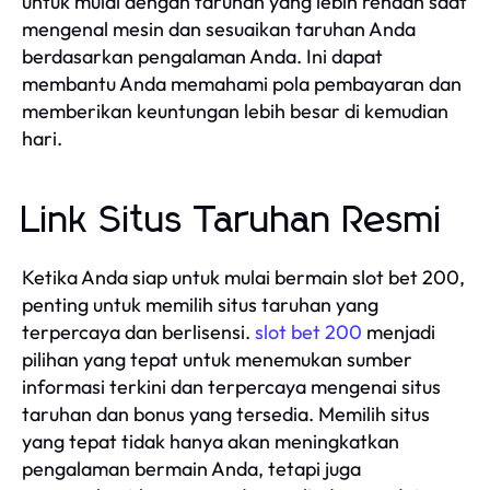
untuk mulai dengan taruhan yang lebih rendah saat
mengenal mesin dan sesuaikan taruhan Anda
berdasarkan pengalaman Anda. Ini dapat
membantu Anda memahami pola pembayaran dan
memberikan keuntungan lebih besar di kemudian
hari.
Link Situs Taruhan Resmi
Ketika Anda siap untuk mulai bermain slot bet 200,
penting untuk memilih situs taruhan yang
terpercaya dan berlisensi.
slot bet 200
menjadi
pilihan yang tepat untuk menemukan sumber
informasi terkini dan terpercaya mengenai situs
taruhan dan bonus yang tersedia. Memilih situs
yang tepat tidak hanya akan meningkatkan
pengalaman bermain Anda, tetapi juga