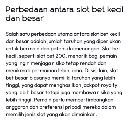
Perbedaan antara slot bet kecil
dan besar
Salah satu perbedaan utama antara slot bet kecil
dan besar adalah jumlah taruhan yang diperlukan
untuk bermain dan potensi kemenangan. Slot bet
kecil, seperti slot bet 200, menarik bagi pemain
yang ingin menjaga risiko tetap rendah dan
menikmati permainan lebih lama. Di sisi lain, slot
bet besar biasanya memiliki taruhan yang lebih
tinggi, yang dapat menghasilkan jackpot royalty
yang lebih besar tetapi juga membawa risiko yang
lebih tinggi. Pemain perlu mempertimbangkan
anggaran dan preferensi pribadi mereka dalam
memilih jenis slot yang akan dimainkan.