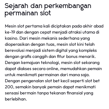
Sejarah dan perkembangan
permainan slot
Mesin slot pertama kali diciptakan pada akhir abad
ke-19 dan dengan cepat menjadi atraksi utama di
kasino. Dari mesin mekanis sederhana yang
dioperasikan dengan tuas, mesin slot kini telah
berevolusi menjadi sistem digital yang kompleks
dengan grafis canggih dan fitur bonus menarik.
Dengan kemajuan teknologi, mesin slot sekarang
dapat diakses secara online, memudahkan pemain
untuk menikmati permainan dari mana saja.
Dengan pengenalan slot bet kecil seperti slot bet
200, semakin banyak pemain dapat menikmati
sensasi bermain tanpa tekanan finansial yang
berlebihan.