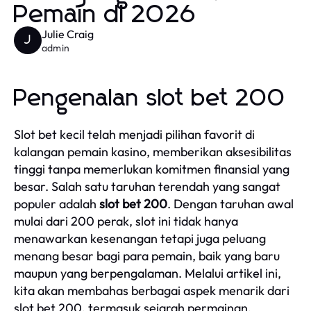
Pemain di 2026
Julie Craig
J
admin
Pengenalan slot bet 200
Slot bet kecil telah menjadi pilihan favorit di
kalangan pemain kasino, memberikan aksesibilitas
tinggi tanpa memerlukan komitmen finansial yang
besar. Salah satu taruhan terendah yang sangat
populer adalah
slot bet 200
. Dengan taruhan awal
mulai dari 200 perak, slot ini tidak hanya
menawarkan kesenangan tetapi juga peluang
menang besar bagi para pemain, baik yang baru
maupun yang berpengalaman. Melalui artikel ini,
kita akan membahas berbagai aspek menarik dari
slot bet 200, termasuk sejarah permainan,