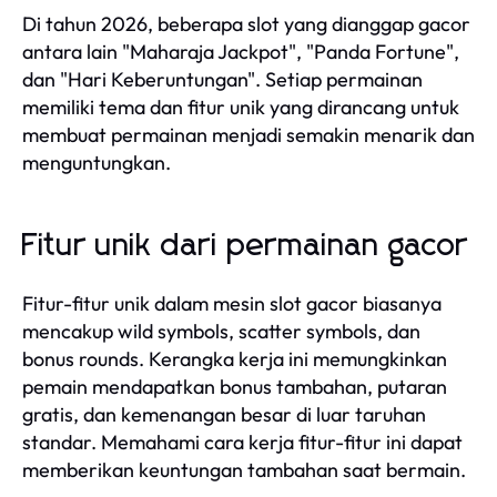
Di tahun 2026, beberapa slot yang dianggap gacor
antara lain "Maharaja Jackpot", "Panda Fortune",
dan "Hari Keberuntungan". Setiap permainan
memiliki tema dan fitur unik yang dirancang untuk
membuat permainan menjadi semakin menarik dan
menguntungkan.
Fitur unik dari permainan gacor
Fitur-fitur unik dalam mesin slot gacor biasanya
mencakup wild symbols, scatter symbols, dan
bonus rounds. Kerangka kerja ini memungkinkan
pemain mendapatkan bonus tambahan, putaran
gratis, dan kemenangan besar di luar taruhan
standar. Memahami cara kerja fitur-fitur ini dapat
memberikan keuntungan tambahan saat bermain.