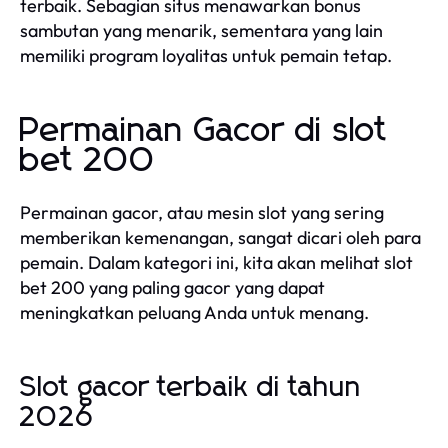
terbaik. Sebagian situs menawarkan bonus
sambutan yang menarik, sementara yang lain
memiliki program loyalitas untuk pemain tetap.
Permainan Gacor di slot
bet 200
Permainan gacor, atau mesin slot yang sering
memberikan kemenangan, sangat dicari oleh para
pemain. Dalam kategori ini, kita akan melihat slot
bet 200 yang paling gacor yang dapat
meningkatkan peluang Anda untuk menang.
Slot gacor terbaik di tahun
2026