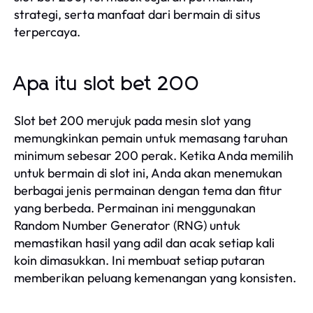
strategi, serta manfaat dari bermain di situs
terpercaya.
Apa itu slot bet 200
Slot bet 200 merujuk pada mesin slot yang
memungkinkan pemain untuk memasang taruhan
minimum sebesar 200 perak. Ketika Anda memilih
untuk bermain di slot ini, Anda akan menemukan
berbagai jenis permainan dengan tema dan fitur
yang berbeda. Permainan ini menggunakan
Random Number Generator (RNG) untuk
memastikan hasil yang adil dan acak setiap kali
koin dimasukkan. Ini membuat setiap putaran
memberikan peluang kemenangan yang konsisten.