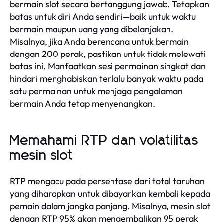
bermain slot secara bertanggung jawab. Tetapkan
batas untuk diri Anda sendiri—baik untuk waktu
bermain maupun uang yang dibelanjakan.
Misalnya, jika Anda berencana untuk bermain
dengan 200 perak, pastikan untuk tidak melewati
batas ini. Manfaatkan sesi permainan singkat dan
hindari menghabiskan terlalu banyak waktu pada
satu permainan untuk menjaga pengalaman
bermain Anda tetap menyenangkan.
Memahami RTP dan volatilitas
mesin slot
RTP mengacu pada persentase dari total taruhan
yang diharapkan untuk dibayarkan kembali kepada
pemain dalam jangka panjang. Misalnya, mesin slot
dengan RTP 95% akan mengembalikan 95 perak